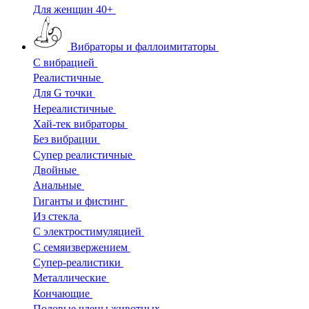
Для женщин 40+
Вибраторы и фаллоимитаторы
С вибрацией
Реалистичные
Для G точки
Нереалистичные
Хай-тек вибраторы
Без вибрации
Супер реалистичные
Двойные
Анальные
Гиганты и фистинг
Из стекла
С электростимуляцией
С семяизвержением
Супер-реалистики
Металлические
Кончающие
Половые члены животных