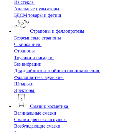
Из стекла
Анальные пульсаторы
БДСМ товары и фетиш
Страпоны и фаллопротезы
Безремневые страпоны
С вибрацией
Страпоны
Трусики и насадки
Без вибрации
Для двойного и тройного проникновения
Фаллопротезы мужские
Штырьки
Эректоры
Смазки; косметика
Вагинальные смазки
Смазки для секс-игрушек
Возбуждающие смазки