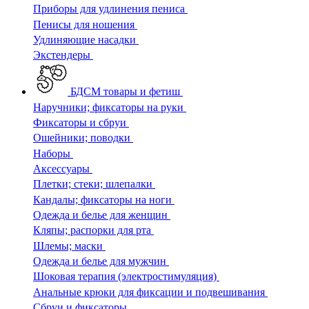
Приборы для удлинения пениса
Пенисы для ношения
Удлиняющие насадки
Экстендеры
БДСМ товары и фетиш
Наручники; фиксаторы на руки
Фиксаторы и сбруи
Ошейники; поводки
Наборы
Аксессуары
Плетки; стеки; шлепалки
Кандалы; фиксаторы на ноги
Одежда и белье для женщин
Кляпы; распорки для рта
Шлемы; маски
Одежда и белье для мужчин
Шоковая терапия (электростимуляция)
Анальные крюки для фиксации и подвешивания
Сбруи и фиксаторы