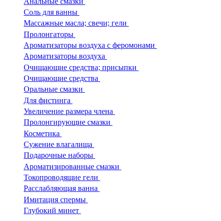
Анальные смазки
Соль для ванны
Массажные масла; cвечи; гели
Пролонгаторы
Ароматизаторы воздуха с феромонами
Ароматизаторы воздуха
Очищающие средства; присыпки
Очищающие средства
Оральные смазки
Для фистинга
Увеличение размера члена
Пролонгирующие смазки
Косметика
Сужение влагалища
Подарочные наборы
Ароматизированные смазки
Токопроводящие гели
Расслабляющая ванна
Имитация спермы
Глубокий минет